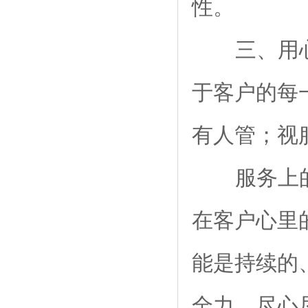
性。
三、用心和
于客户的每
有人管；视
服务上的疏
在客户心里
能是持续的
全力、尽心