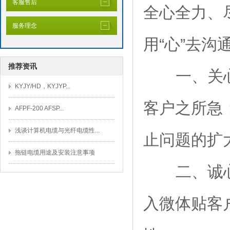
客服售后
全心全力、
服务理念
用“心”去沟
推荐资讯
一、关心和
KYJY/HD，KYJYP...
客户之所急
AFPF-200 AFSP...
浅谈计算机电缆与光纤电缆性...
止问题的扩
拖链电缆用途及安装注意事项
二、诚心和
入微体贴客