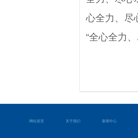
心全力、尽
“全心全力
网站首页
关于我们
新闻中心