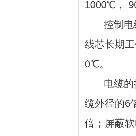
1000℃， 
控制电缆技
线芯长期工
0℃。
电缆的推
缆外径的6
倍；屏蔽软