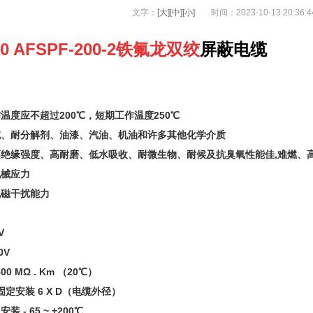
文字：
[大]
[中]
[小]
时间：2023-10-13 20:36
00 AFSPF-200-2铁氟龙双绞
屏蔽电缆
温度应不超过200℃，短期工作温度250℃
碱、耐分解剂、油漆、汽油、机油和许多其他化学介质
绝缘强度、高耐磨、低水吸收、耐微生物、耐候及抗臭氧性能佳,
难燃、
机械应力
电磁干扰能力
：
V
0V
0 MΩ . Km （20℃）
定安装 6 X D（电缆外径）
 - 65 ~ +200℃