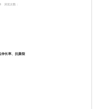
:44
浏览次数：
高伸长率、抗撕裂