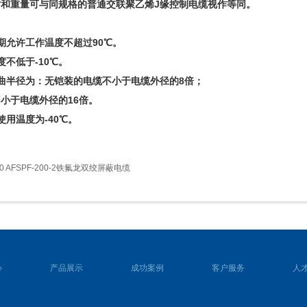
和重量可与同规格的普通交联聚乙烯J缘控制电缆视作等同。
期允许工作温度不超过90℃。
度不低于-10℃。
曲半径为：无铠装的电缆不小于电缆外径的8倍；
小于电缆外径的16倍。
使用温度为-40℃。
200 AFSPF-200-2铁氟龙双绞屏蔽电缆
心
产品展示
成功案例
客户服务
人