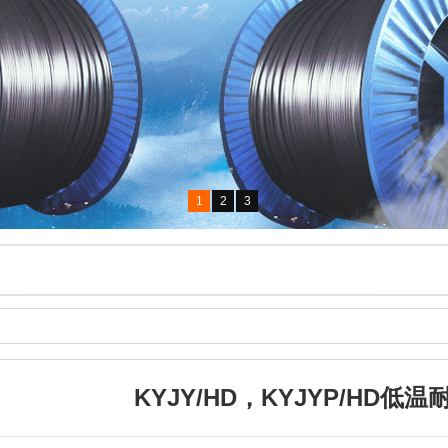
1
2
3
KYJY/HD，KYJYP/HD低