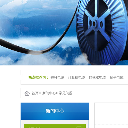
热点推荐词：
特种电缆
计算机电缆
硅橡胶电缆
扁平电缆
首页
>
新闻中心
>
常见问题
新闻中心