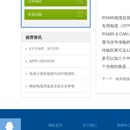
公司动态
常见问题
RS485电缆
专用电缆（STP-
RS485 & 
推荐资讯
度与信号传输的
KYJY/HD，KYJYP...
传输距离可达1
多可以加八个中
AFPF-200 AFSP...
个光电转换器，
浅谈计算机电缆与光纤电缆性...
下一个：
购买电线
拖链电缆用途及安装注意事项
网站首页
关于我们
新闻中