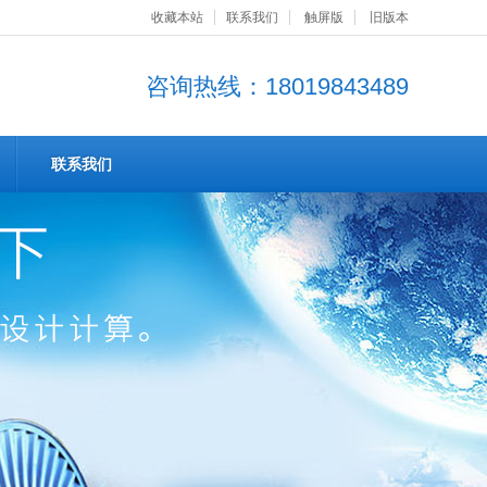
收藏本站
联系我们
触屏版
旧版本
咨询热线：18019843489
联系我们