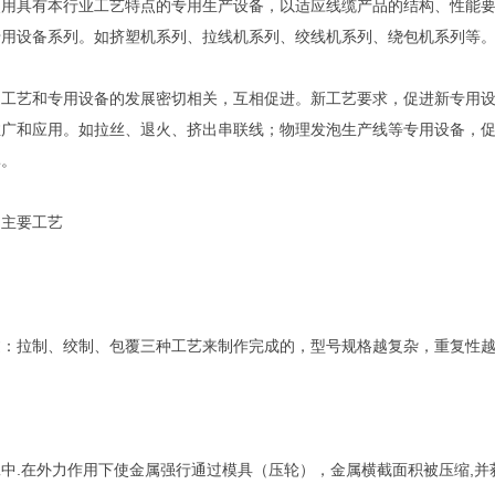
使用具有本行业工艺特点的专用生产设备，以适应线缆产品的结构、性能
专用设备系列。如挤塑机系列、拉线机系列、绞线机系列、绕包机系列等
造工艺和专用设备的发展密切相关，互相促进。新工艺要求，促进新专用
推广和应用。如拉丝、退火、挤出串联线；物理发泡生产线等专用设备，
率。
的主要工艺
过：拉制、绞制、包覆三种工艺来制作完成的，型号规格越复杂，重复性
中.在外力作用下使金属强行通过模具（压轮），金属横截面积被压缩,