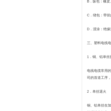
B．纵包：橡皮
C．绕包：带
D．浸涂：绝缘
三、塑料电线
1．铜、铝单丝
电线电缆常用
司的首道工序
2．单丝退火
铜、铝单丝在