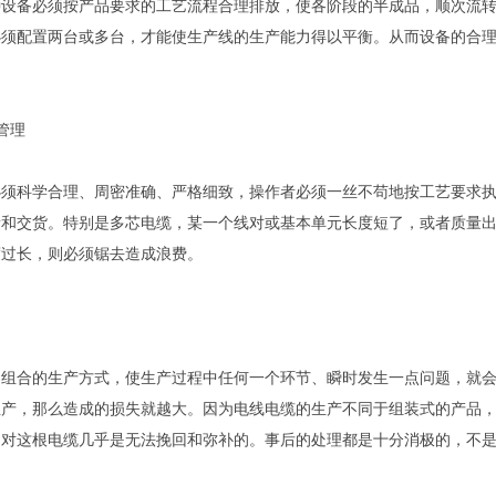
种设备必须按产品要求的工艺流程合理排放，使各阶段的半成品，顺次流
必须配置两台或多台，才能使生产线的生产能力得以平衡。从而设备的合
管理
必须科学合理、周密准确、严格细致，操作者必须一丝不苟地按工艺要求
量和交货。特别是多芯电缆，某一个线对或基本单元长度短了，或者质量
度过长，则必须锯去造成浪费。
加组合的生产方式，使生产过程中任何一个环节、瞬时发生一点问题，就
生产，那么造成的损失就越大。因为电线电缆的生产不同于组装式的产品
，对这根电缆几乎是无法挽回和弥补的。事后的处理都是十分消极的，不