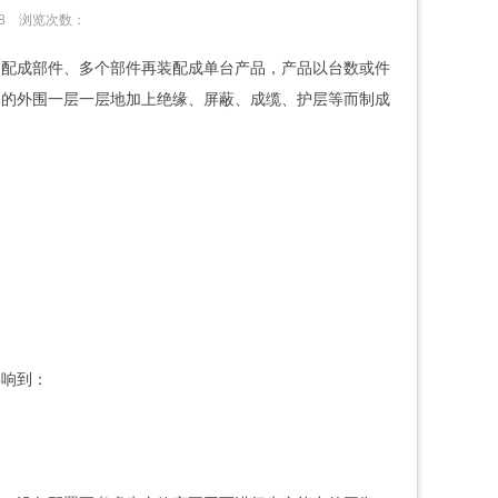
:58
浏览次数：
装配成部件、多个部件再装配成单台产品，产品以台数或件
体的外围一层一层地加上绝缘、屏蔽、成缆、护层等而制成
影响到：