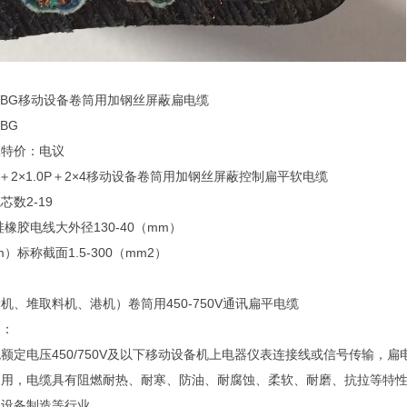
FBG移动设备卷筒用加钢丝屏蔽扁电缆
BG
议特价：电议
×1.0＋2×1.0P＋2×4移动设备卷筒用加钢丝屏蔽控制扁平软电缆
数2-19
橡胶电线大外径130-40（mm）
）标称截面1.5-300（mm2）
机、堆取料机、港机）卷筒用450-750V通讯扁平电缆
途：
额定电压450/750V及以下移动设备机上电器仪表连接线或信号传输，
之用，电缆具有阻燃耐热、耐寒、防油、耐腐蚀、柔软、耐磨、抗拉等特
动设备制造等行业。