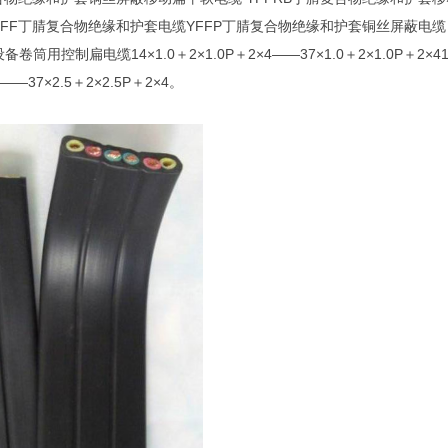
YFF丁腈复合物绝缘和护套电缆YFFP丁腈复合物绝缘和护套铜丝屏蔽电
备卷筒用控制扁电缆14×1.0＋2×1.0P＋2×4——37×1.0＋2×1.0P＋2×414×1
4——37×2.5＋2×2.5P＋2×4。