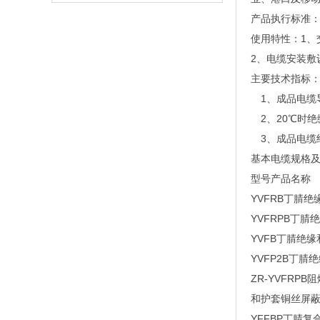
产品执行标准：
使用特性：1、交
2、电缆安装敷
主要技术指标
1、成品电缆导
2、20℃时绝
3、成品电缆经受
基本电缆规格
型号产品名称
YVFRB丁腈
YVFRPB丁
YVFB丁腈绝
YVFP2B丁
ZR-YVFR
和护套铜丝屏蔽
YFFBP丁腈