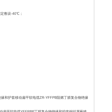
固定敷设-40℃；
物绝缘和护套移动扁平软电缆ZR-YFFPB阻燃丁腈复合物绝缘
移动扁平软电缆YFFRBP丁腈复合物绝缘和护套铜丝屏蔽移