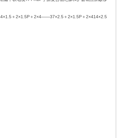
缆
.5＋2×1.5P＋2×4——37×2.5＋2×1.5P＋2×414×2.5