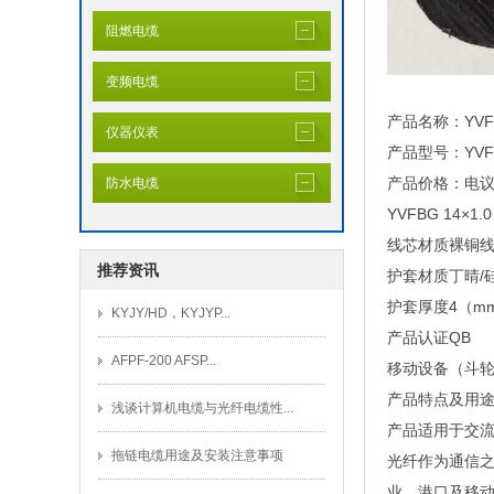
阻燃电缆
变频电缆
产品名称：YV
仪器仪表
产品型号：YVF
产品价格：电
防水电缆
YVFBG 14
线芯材质裸铜线芯
推荐资讯
护套材质丁晴/硅
护套厚度4（mm
KYJY/HD，KYJYP...
产品认证QB
AFPF-200 AFSP...
移动设备（斗轮
产品特点及用
浅谈计算机电缆与光纤电缆性...
产品适用于交流
拖链电缆用途及安装注意事项
光纤作为通信
业、港口及移