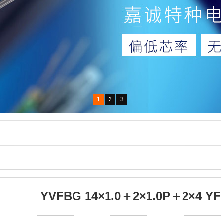
1
2
3
YVFBG 14×1.0＋2×1.0P＋2×4