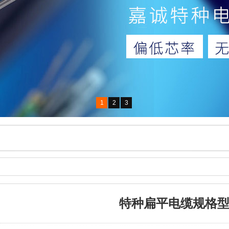
1
2
3
特种扁平电缆规格