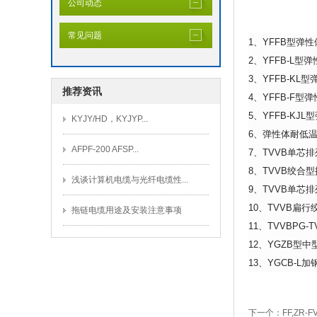
公司动态
常见问题
1、YFFB型弹
2、YFFB-L
3、YFFB-K
推荐资讯
4、YFFB-F
5、YFFB-K
KYJY/HD，KYJYP...
6、弹性体耐低
AFPF-200 AFSP...
7、TVVB单芯
8、TVVB绞合
浅谈计算机电缆与光纤电缆性...
9、TVVB单芯
10、TVVB扁
拖链电缆用途及安装注意事项
11、TVVBP
12、YGZB型
13、YGCB-
下一个：
FF,ZR