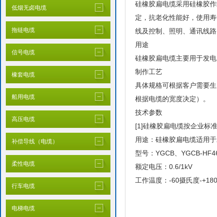
硅橡胶扁电缆采用硅橡胶作
低烟无卤电缆
定，抗老化性能好，使用寿
拖链电缆
线及控制、照明、通讯线路
用途
信号电缆
硅橡胶扁电缆主要用于发电
制作工艺
橡套电缆
具体规格可根据客户需要生
船用电缆
根据电缆的宽度决定）。
技术参数
高压电缆
[1]硅橡胶扁电缆按企业标准Q
用途：硅橡胶扁电缆适用于
补偿导线（电缆）
型号：YGCB、YGCB-HF46 
柔性电缆
额定电压：0.6/1kV
工作温度：-60摄氏度-+18
行车电缆
电梯电缆