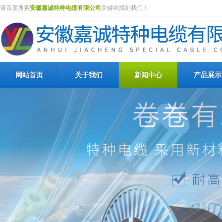
请百度搜索
安徽嘉诚特种电缆有限公司
关键词找到我们！
网站首页
关于我们
新闻中心
产品展示