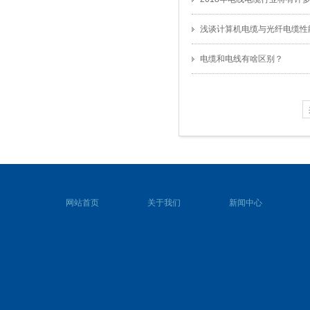
浅谈计算机电缆与光纤电缆性
电缆和电线有啥区别？
网站首页
关于我们
新闻中心