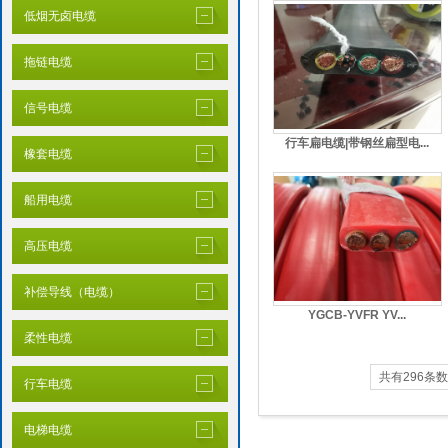
低烟无卤电缆
拖链电缆
信号电缆
行车扁电缆|带钢丝扁型电...
橡套电缆
船用电缆
高压电缆
补偿导线（电缆）
YGCB-YVFR YV...
柔性电缆
共有296条数据
行车电缆
电梯电缆