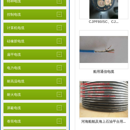
特种电缆
控制电缆
CJPF80/SC、CJ...
计算机电缆
硅橡胶电缆
扁平电缆
电力电缆
船用通信电缆
耐高温电缆
耐火电缆
屏蔽电缆
卷筒电缆
河海船舶及海上石油平台用...