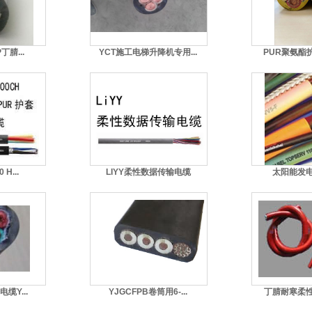
丁腈...
YCT施工电梯升降机专用...
PUR聚氨酯
 H...
LIYY柔性数据传输电缆
太阳能发
电缆Y...
YJGCFPB卷筒用6-...
丁腈耐寒柔