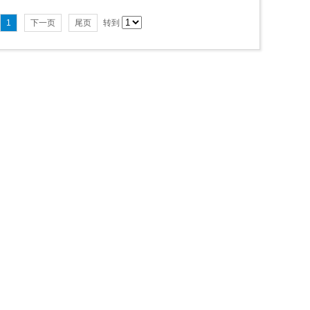
1
下一页
尾页
转到